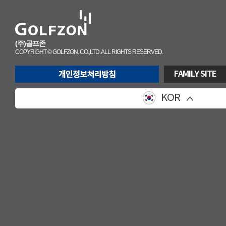
(주)골프존
COPYRIGHT © GOLFZON. CO.,LTD. ALL RIGHTS RESERVED.
FAMILY SITE
KOR