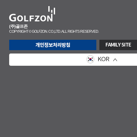
(주)골프존
COPYRIGHT © GOLFZON. CO.,LTD. ALL RIGHTS RESERVED.
FAMILY SITE
KOR