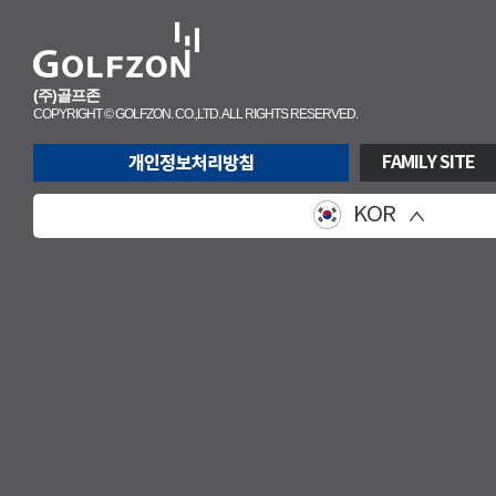
(주)골프존
COPYRIGHT © GOLFZON. CO.,LTD. ALL RIGHTS RESERVED.
FAMILY SITE
KOR