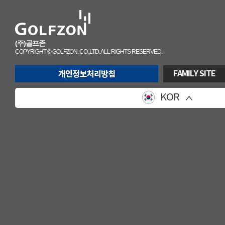
(주)골프존
COPYRIGHT © GOLFZON. CO.,LTD. ALL RIGHTS RESERVED.
FAMILY SITE
KOR