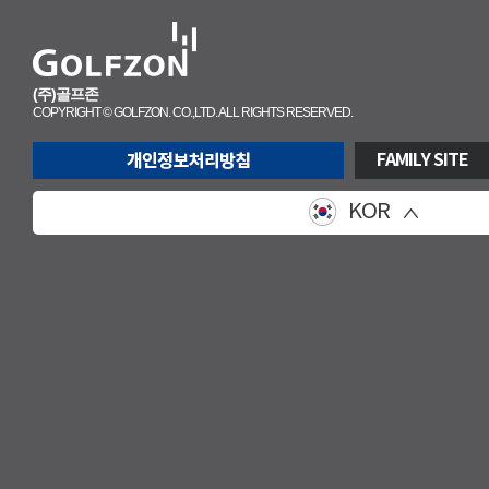
(주)골프존
COPYRIGHT © GOLFZON. CO.,LTD. ALL RIGHTS RESERVED.
FAMILY SITE
KOR