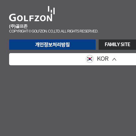
(주)골프존
COPYRIGHT © GOLFZON. CO.,LTD. ALL RIGHTS RESERVED.
FAMILY SITE
KOR