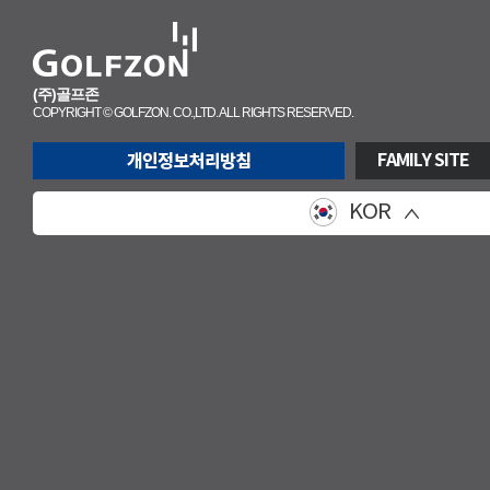
(주)골프존
COPYRIGHT © GOLFZON. CO.,LTD. ALL RIGHTS RESERVED.
FAMILY SITE
KOR