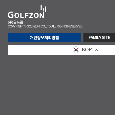
(주)골프존
COPYRIGHT © GOLFZON. CO.,LTD. ALL RIGHTS RESERVED.
FAMILY SITE
KOR